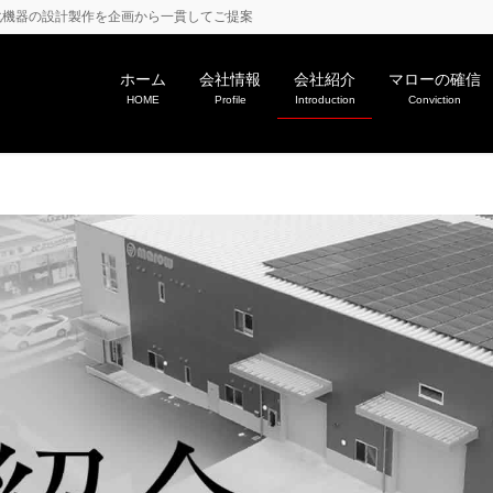
化機器の設計製作を企画から一貫してご提案
ホーム
会社情報
会社紹介
マローの確信
HOME
Profile
Introduction
Conviction